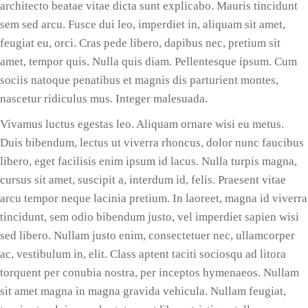
architecto beatae vitae dicta sunt explicabo. Mauris tincidunt
sem sed arcu. Fusce dui leo, imperdiet in, aliquam sit amet,
feugiat eu, orci. Cras pede libero, dapibus nec, pretium sit
amet, tempor quis. Nulla quis diam. Pellentesque ipsum. Cum
sociis natoque penatibus et magnis dis parturient montes,
nascetur ridiculus mus. Integer malesuada.
Vivamus luctus egestas leo. Aliquam ornare wisi eu metus.
Duis bibendum, lectus ut viverra rhoncus, dolor nunc faucibus
libero, eget facilisis enim ipsum id lacus. Nulla turpis magna,
cursus sit amet, suscipit a, interdum id, felis. Praesent vitae
arcu tempor neque lacinia pretium. In laoreet, magna id viverra
tincidunt, sem odio bibendum justo, vel imperdiet sapien wisi
sed libero. Nullam justo enim, consectetuer nec, ullamcorper
ac, vestibulum in, elit. Class aptent taciti sociosqu ad litora
torquent per conubia nostra, per inceptos hymenaeos. Nullam
sit amet magna in magna gravida vehicula. Nullam feugiat,