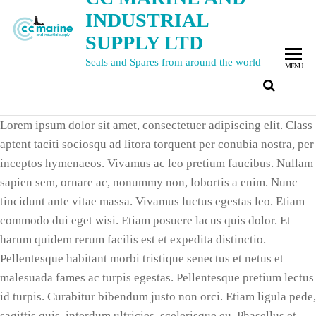
INDUSTRIAL
SUPPLY LTD
Seals and Spares from around the world
MENU
Lorem ipsum dolor sit amet, consectetuer adipiscing elit. Class
aptent taciti sociosqu ad litora torquent per conubia nostra, per
inceptos hymenaeos. Vivamus ac leo pretium faucibus. Nullam
sapien sem, ornare ac, nonummy non, lobortis a enim. Nunc
tincidunt ante vitae massa. Vivamus luctus egestas leo. Etiam
commodo dui eget wisi. Etiam posuere lacus quis dolor. Et
harum quidem rerum facilis est et expedita distinctio.
Pellentesque habitant morbi tristique senectus et netus et
malesuada fames ac turpis egestas. Pellentesque pretium lectus
id turpis. Curabitur bibendum justo non orci. Etiam ligula pede,
sagittis quis, interdum ultricies, scelerisque eu. Phasellus et