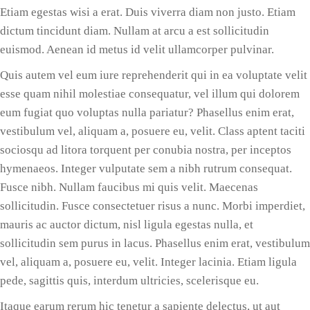
Etiam egestas wisi a erat. Duis viverra diam non justo. Etiam
dictum tincidunt diam. Nullam at arcu a est sollicitudin
euismod. Aenean id metus id velit ullamcorper pulvinar.
Quis autem vel eum iure reprehenderit qui in ea voluptate velit
esse quam nihil molestiae consequatur, vel illum qui dolorem
eum fugiat quo voluptas nulla pariatur? Phasellus enim erat,
vestibulum vel, aliquam a, posuere eu, velit. Class aptent taciti
sociosqu ad litora torquent per conubia nostra, per inceptos
hymenaeos. Integer vulputate sem a nibh rutrum consequat.
Fusce nibh. Nullam faucibus mi quis velit. Maecenas
sollicitudin. Fusce consectetuer risus a nunc. Morbi imperdiet,
mauris ac auctor dictum, nisl ligula egestas nulla, et
sollicitudin sem purus in lacus. Phasellus enim erat, vestibulum
vel, aliquam a, posuere eu, velit. Integer lacinia. Etiam ligula
pede, sagittis quis, interdum ultricies, scelerisque eu.
Itaque earum rerum hic tenetur a sapiente delectus, ut aut