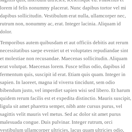
lorem id felis nonummy placerat. Nunc dapibus tortor vel mi
dapibus sollicitudin. Vestibulum erat nulla, ullamcorper nec,
rutrum non, nonummy ac, erat. Integer lacinia. Aliquam id
dolor.
Temporibus autem quibusdam et aut officiis debitis aut rerum
necessitatibus saepe eveniet ut et voluptates repudiandae sint
et molestiae non recusandae. Maecenas sollicitudin. Aliquam
erat volutpat. Maecenas lorem. Fusce tellus odio, dapibus id
fermentum quis, suscipit id erat. Etiam quis quam. Integer in
sapien. In laoreet, magna id viverra tincidunt, sem odio
bibendum justo, vel imperdiet sapien wisi sed libero. Et harum
quidem rerum facilis est et expedita distinctio. Mauris suscipit,
ligula sit amet pharetra semper, nibh ante cursus purus, vel
sagittis velit mauris vel metus. Sed ac dolor sit amet purus
malesuada congue. Duis pulvinar. Integer rutrum, orci
vestibulum ullamcorper ultricies, lacus quam ultricies odio,