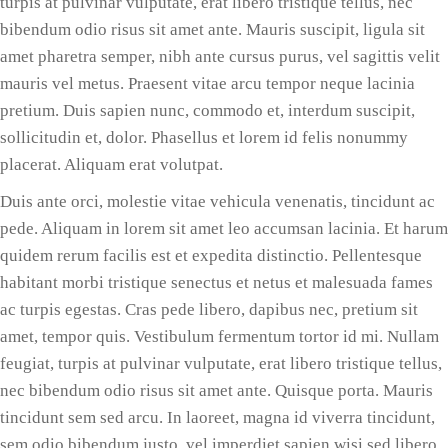
turpis at pulvinar vulputate, erat libero tristique tellus, nec
bibendum odio risus sit amet ante. Mauris suscipit, ligula sit
amet pharetra semper, nibh ante cursus purus, vel sagittis velit
mauris vel metus. Praesent vitae arcu tempor neque lacinia
pretium. Duis sapien nunc, commodo et, interdum suscipit,
sollicitudin et, dolor. Phasellus et lorem id felis nonummy
placerat. Aliquam erat volutpat.
Duis ante orci, molestie vitae vehicula venenatis, tincidunt ac
pede. Aliquam in lorem sit amet leo accumsan lacinia. Et harum
quidem rerum facilis est et expedita distinctio. Pellentesque
habitant morbi tristique senectus et netus et malesuada fames
ac turpis egestas. Cras pede libero, dapibus nec, pretium sit
amet, tempor quis. Vestibulum fermentum tortor id mi. Nullam
feugiat, turpis at pulvinar vulputate, erat libero tristique tellus,
nec bibendum odio risus sit amet ante. Quisque porta. Mauris
tincidunt sem sed arcu. In laoreet, magna id viverra tincidunt,
sem odio bibendum justo, vel imperdiet sapien wisi sed libero.